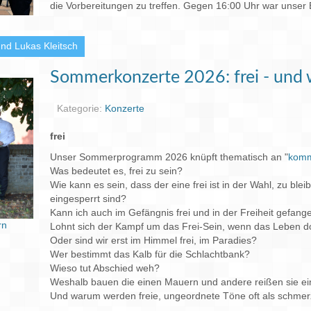
die Vorbereitungen zu treffen. Gegen 16:00 Uhr war unser E
nd Lukas Kleitsch
Sommerkonzerte 2026: frei - und 
Kategorie:
Konzerte
frei
Unser Sommerprogramm 2026 knüpft thematisch an "
komm
Was bedeutet es, frei zu sein?
Wie kann es sein, dass der eine frei ist in der Wahl, zu b
eingesperrt sind?
Kann ich auch im Gefängnis frei und in der Freiheit gefang
rn
Lohnt sich der Kampf um das Frei-Sein, wenn das Leben d
Oder sind wir erst im Himmel frei, im Paradies?
Wer bestimmt das Kalb für die Schlachtbank?
Wieso tut Abschied weh?
Weshalb bauen die einen Mauern und andere reißen sie ei
Und warum werden freie, ungeordnete Töne oft als schm