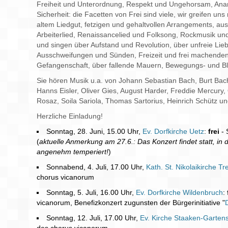
Freiheit und Unterordnung, Respekt und Ungehorsam, Anarc
Sicherheit: die Facetten von Frei sind viele, wir greifen u
altem Liedgut, fetzigen und gehaltvollen Arrangements, au
Arbeiterlied, Renaissancelied und Folksong, Rockmusik u
und singen über Aufstand und Revolution, über unfreie Lie
Ausschweifungen und Sünden, Freizeit und frei machenden 
Gefangenschaft, über fallende Mauern, Bewegungs- und Ble
Sie hören Musik u.a. von Johann Sebastian Bach, Burt Bach
Hanns Eisler, Oliver Gies, August Harder, Freddie Mercury
Rosaz, Soila Sariola, Thomas Sartorius, Heinrich Schütz u
Herzliche Einladung!
Sonntag, 28. Juni, 15.00 Uhr,
Ev. Dorfkirche Uetz
:
frei
- 
(
aktuelle Anmerkung am 27.6.: Das Konzert findet statt, in de
angenehm temperiert!
)
Sonnabend, 4. Juli, 17.00 Uhr,
Kath. St. Nikolaikirche T
chorus vicanorum
Sonntag, 5. Juli, 16.00 Uhr,
Ev. Dorfkirche Wildenbruch
:
vicanorum, Benefizkonzert zugunsten der Bürgerinitiative "
Sonntag, 12. Juli, 17.00 Uhr,
Ev. Kirche Staaken-Garten