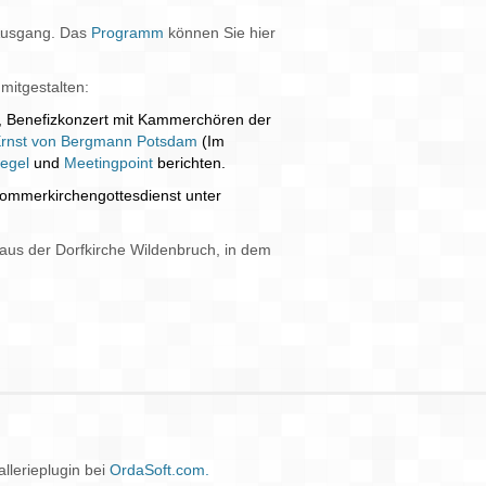
m Ausgang. Das
Programm
können Sie hier
 mitgestalten:
, Benefizkonzert mit Kammerchören der
 Ernst von Bergmann Potsdam
(Im
egel
und
Meetingpoint
berichten.
Sommerkirchengottesdienst unter
)
aus der Dorfkirche Wildenbruch, in dem
llerieplugin bei
OrdaSoft.com.