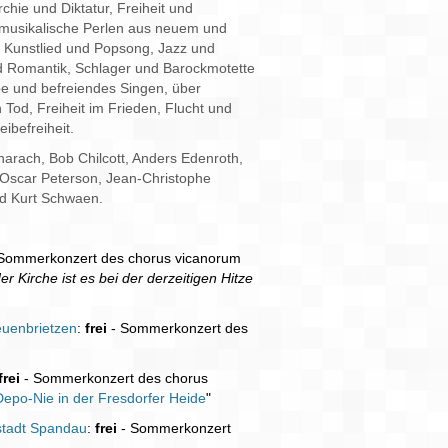
hie und Diktatur, Freiheit und
ns musikalische Perlen aus neuem und
s Kunstlied und Popsong, Jazz und
nd Romantik, Schlager und Barockmotette
be und befreiendes Singen, über
Tod, Freiheit im Frieden, Flucht und
ibefreiheit.
arach, Bob Chilcott, Anders Edenroth,
, Oscar Peterson, Jean-Christophe
nd Kurt Schwaen.
Sommerkonzert des chorus vicanorum
r Kirche ist es bei der derzeitigen Hitze
reuenbrietzen
:
frei
- Sommerkonzert des
frei
- Sommerkonzert des chorus
Depo-Nie in der Fresdorfer Heide
"
stadt Spandau
:
frei
- Sommerkonzert